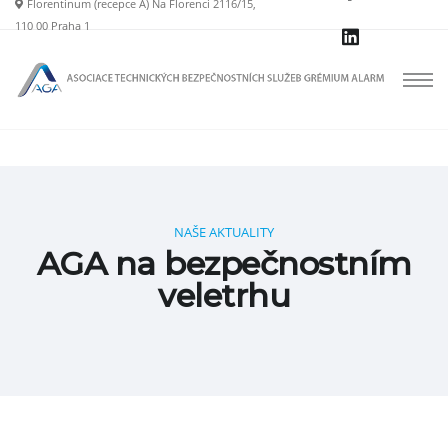
Search
Florentinum (recepce A) Na Florenci 2116/15,
for:
110 00 Praha 1
NAŠE AKTUALITY
AGA na bezpečnostním
veletrhu
Hlavní strana
Blog
Nezařazené
AGA na bezpečnostním veletrhu