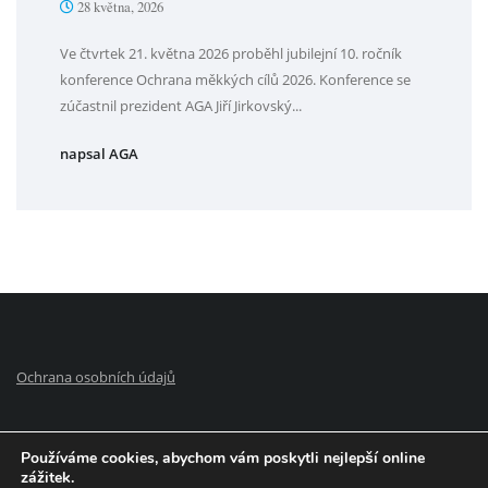
28 května, 2026
Ve čtvrtek 21. května 2026 proběhl jubilejní 10. ročník
konference Ochrana měkkých cílů 2026. Konference se
zúčastnil prezident AGA Jiří Jirkovský...
napsal AGA
Ochrana osobních údajů
Používáme cookies, abychom vám poskytli nejlepší online
zážitek.