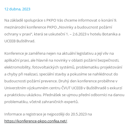
12 dubna, 2023
Na základě spolupráce s PKPO Vás chceme informovat o konání 9.
mezinárodní konference PKPO „Novinky a budoucnost požární
ochrany v praxi“, která se uskuteční 1. – 2.6.2023 v hotelu Botanika a
UCEEB Buštěhrad.
Konference je zaměřena nejen na aktuální legislativu a její vliv na
aplikační praxi, ale hlavně na novinky v oblasti požární bezpečnosti,
elektromobility, fotovoltaických systémů, problematiku projektování
a chyby při realizaci, speciální stavby a pokusíme se nahlédnout do
budoucnosti požární prevence. Druhý den konference proběhne v
Univerzitním výzkumném centru ČVUT UCEEB v Buštěhradě s exkurzí
a praktickou ukázkou. Přednášek se ujmou přední odborníci na danou
problematiku, včetně zahraničních expertů.
Informace a registrace je nejpozději do 20.5.2023 na
https://konference-pkpo.confea.net/
.